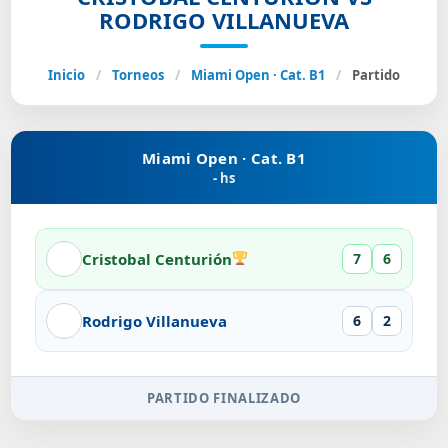
RODRIGO VILLANUEVA
Inicio
/
Torneos
/
Miami Open · Cat. B1
/
Partido
Miami Open · Cat. B1
- hs
Cristobal Centurión
7
6
Rodrigo Villanueva
6
2
PARTIDO FINALIZADO