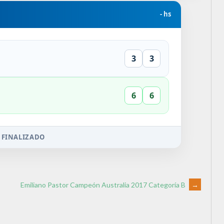
- hs
3
3
6
6
 FINALIZADO
Emiliano Pastor Campeón Australia 2017 Categoría B
→