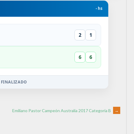
- hs
2
1
6
6
 FINALIZADO
Emiliano Pastor Campeón Australia 2017 Categoría B
→