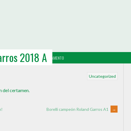
arros 2018 A
KINGS
CONTACTANOS
REGLAMENTO
Uncategorized
n del certamen.
n!
Borelli campeón Roland Garros A1
→