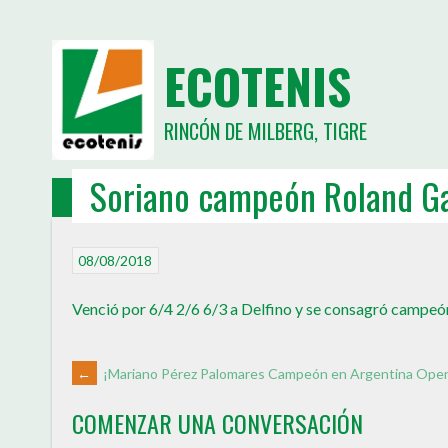
ECOTENIS
RINCÓN DE MILBERG, TIGRE
Soriano campeón Roland G
INICIO
ESCUELITA
NOTICIAS
TORNEOS
JUGADORES
RAN
08/08/2018
Venció por 6/4 2/6 6/3 a Delfino y se consagró campeó
←
¡Mariano Pérez Palomares Campeón en Argentina Ope
COMENZAR UNA CONVERSACIÓN