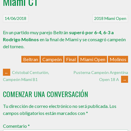
Miami C1
14/06/2018
2018
Miami Open
En un partido muy parejo Beltrán
superó por 6-4, 6-3 a
Rodrigo Molinos
en la final de Miami y se consagró campeón
del torneo.
Beltran
Campeón
Final
Miami Open
Molinos
←
Cristobal Centurión,
Pusterna Campeón Argentina
Open 18 A
→
Campeón Miami B1
COMENZAR UNA CONVERSACIÓN
Tu dirección de correo electrónico no será publicada.
Los
campos obligatorios están marcados con
*
Comentario
*