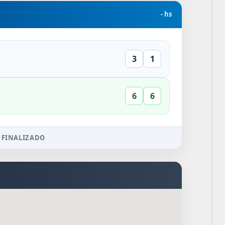
- hs
3
1
6
6
 FINALIZADO