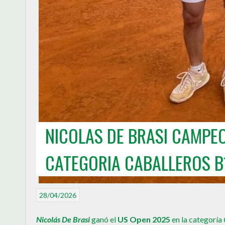
NICOLAS DE BRASI CAMPE
CATEGORIA CABALLEROS B
28/04/2026
Nicolás De Brasi
ganó el
US Open 2025
en la categoría