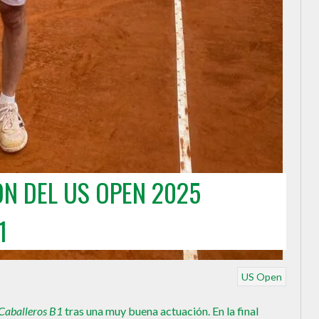
ON DEL US OPEN 2025
1
US Open
Caballeros B1
tras una muy buena actuación. En la final