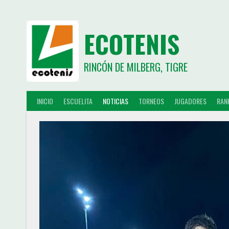
ECOTENIS
RINCÓN DE MILBERG, TIGRE
INICIO
ESCUELITA
NOTICIAS
TORNEOS
JUGADORES
RAN